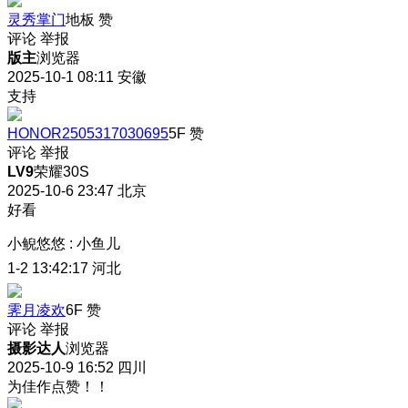
灵秀掌门
地板
赞
评论
举报
版主
浏览器
2025-10-1 08:11
安徽
支持
HONOR2505317030695
5F
赞
评论
举报
LV9
荣耀30S
2025-10-6 23:47
北京
好看
小鲵悠悠
:
小鱼儿
1-2 13:42:17
河北
霁月凌欢
6F
赞
评论
举报
摄影达人
浏览器
2025-10-9 16:52
四川
为佳作点赞！！