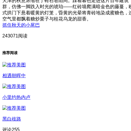
天津的秋意浓缩在了砖石巷陌间。踩着暮色走进这片百年建筑
群，仿佛一脚跌入时光的琥珀——红砖墙爬满暗金色的藤蔓，
式拱门下悬着暖黄的灯笼，昏黄的光晕将青砖地染成蜜糖色，
空气里都飘着糖炒栗子与桂花乌龙的甜香。
抓住秋天的小尾巴
243071阅读
推荐阅读
相遇朝晖中
小里约热内卢
黑白歧路
评论
255