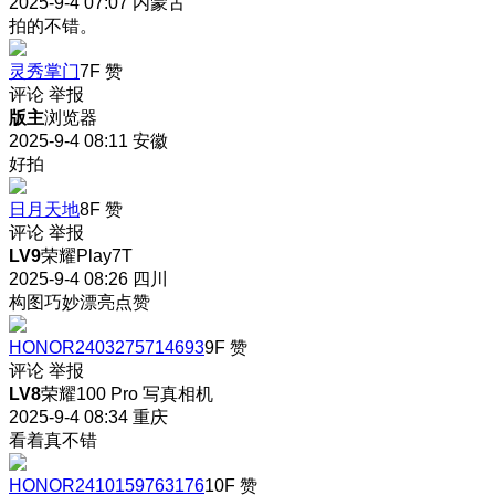
2025-9-4 07:07
内蒙古
拍的不错。
灵秀掌门
7F
赞
评论
举报
版主
浏览器
2025-9-4 08:11
安徽
好拍
日月天地
8F
赞
评论
举报
LV9
荣耀Play7T
2025-9-4 08:26
四川
构图巧妙漂亮点赞
HONOR2403275714693
9F
赞
评论
举报
LV8
荣耀100 Pro 写真相机
2025-9-4 08:34
重庆
看着真不错
HONOR2410159763176
10F
赞