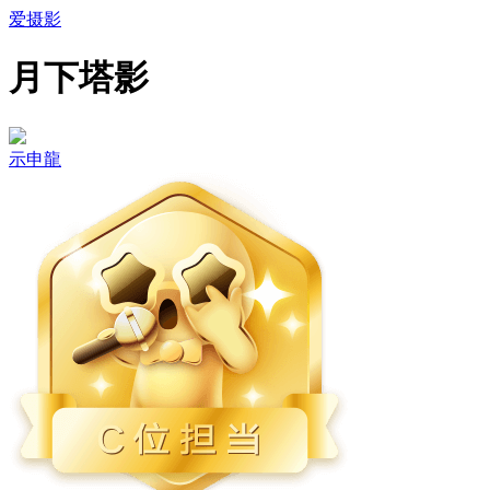
爱摄影
月下塔影
示申龍