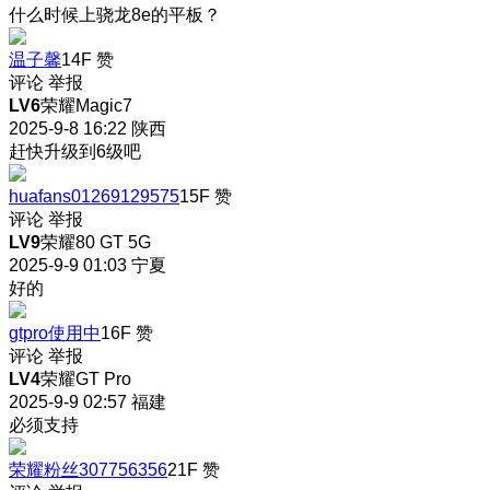
什么时候上骁龙8e的平板？
温子馨
14F
赞
评论
举报
LV6
荣耀Magic7
2025-9-8 16:22
陕西
赶快升级到6级吧
huafans01269129575
15F
赞
评论
举报
LV9
荣耀80 GT 5G
2025-9-9 01:03
宁夏
好的
gtpro使用中
16F
赞
评论
举报
LV4
荣耀GT Pro
2025-9-9 02:57
福建
必须支持
荣耀粉丝307756356
21F
赞