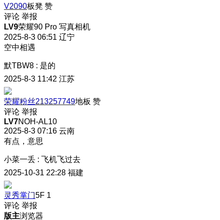
V2090
板凳
赞
评论
举报
LV9
荣耀90 Pro 写真相机
2025-8-3 06:51
辽宁
空中相遇
默TBW8
:
是的
2025-8-3 11:42
江苏
荣耀粉丝213257749
地板
赞
评论
举报
LV7
NOH-AL10
2025-8-3 07:16
云南
有点，意思
小菜一丢
:
飞机飞过去
2025-10-31 22:28
福建
灵秀掌门
5F
1
评论
举报
版主
浏览器