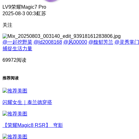
LV9
荣耀Magic7 Pro
2025-08-3 00:34
江苏
关注
@一起挖野菜
@ld2008168
@风00000
@馥郁芳兰
@灵秀掌
捕捉生活力量
69972阅读
推荐阅读
闪耀女生｜泰兰德穿搭
【荣耀Magic8 RSR】 穹影