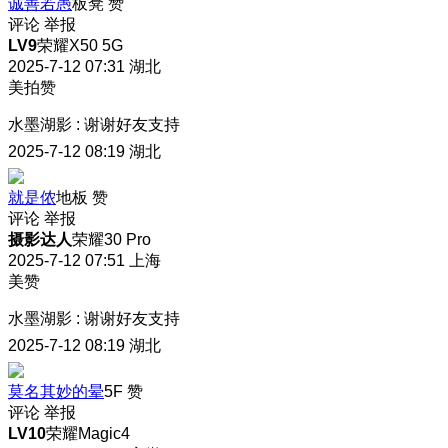
诚善若愚
板凳
赞
评论
举报
LV9
荣耀X50 5G
2025-7-12 07:31
湖北
美拍赞
水墨湖影
:
谢谢好友支持
2025-7-12 08:19
湖北
就是侬
地板
赞
评论
举报
摄影达人
荣耀30 Pro
2025-7-12 07:51
上海
美赞
水墨湖影
:
谢谢好友支持
2025-7-12 08:19
湖北
莫名其妙的晕
5F
赞
评论
举报
LV10
荣耀Magic4