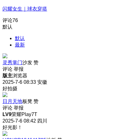
闪耀女生｜球衣穿搭
评论
76
默认
默认
最新
灵秀掌门
沙发
赞
评论
举报
版主
浏览器
2025-7-6 08:33
安徽
好拍摄
日月天地
板凳
赞
评论
举报
LV9
荣耀Play7T
2025-7-6 08:42
四川
好光影！