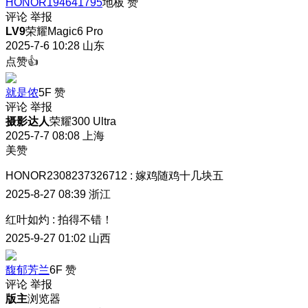
HONOR194641795
地板
赞
评论
举报
LV9
荣耀Magic6 Pro
2025-7-6 10:28
山东
点赞👍
就是侬
5F
赞
评论
举报
摄影达人
荣耀300 Ultra
2025-7-7 08:08
上海
美赞
HONOR2308237326712
:
嫁鸡随鸡十几块五
2025-8-27 08:39
浙江
红叶如灼
:
拍得不错！
2025-9-27 01:02
山西
馥郁芳兰
6F
赞
评论
举报
版主
浏览器