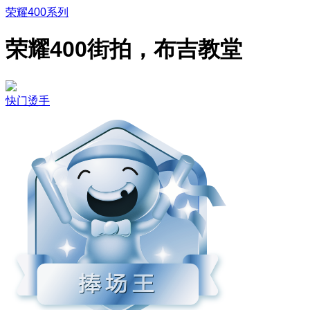
荣耀400系列
荣耀400街拍，布吉教堂
快门烫手