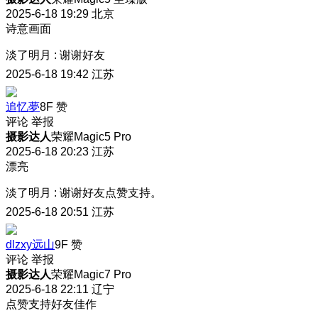
2025-6-18 19:29
北京
诗意画面
淡了明月
:
谢谢好友
2025-6-18 19:42
江苏
追忆夢
8F
赞
评论
举报
摄影达人
荣耀Magic5 Pro
2025-6-18 20:23
江苏
漂亮
淡了明月
:
谢谢好友点赞支持。
2025-6-18 20:51
江苏
dlzxy远山
9F
赞
评论
举报
摄影达人
荣耀Magic7 Pro
2025-6-18 22:11
辽宁
点赞支持好友佳作