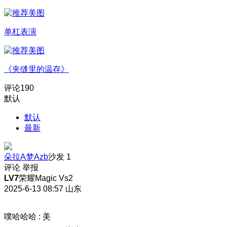
单杠表演
《夹缝里的温存》
评论
190
默认
默认
最新
朵拉A梦Azb
沙发
1
评论
举报
LV7
荣耀Magic Vs2
2025-6-13 08:57
山东
噗哈哈哈
:
美