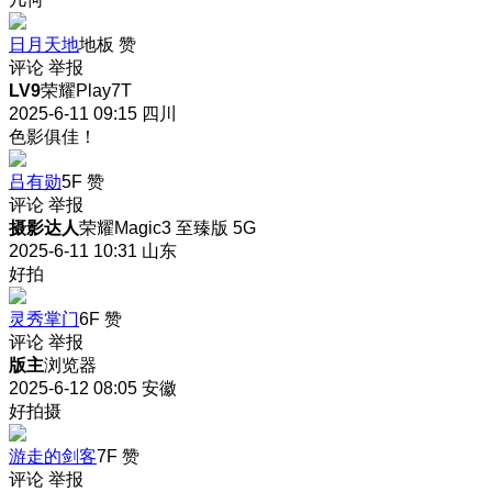
日月天地
地板
赞
评论
举报
LV9
荣耀Play7T
2025-6-11 09:15
四川
色影俱佳！
吕有勋
5F
赞
评论
举报
摄影达人
荣耀Magic3 至臻版 5G
2025-6-11 10:31
山东
好拍
灵秀掌门
6F
赞
评论
举报
版主
浏览器
2025-6-12 08:05
安徽
好拍摄
游走的剑客
7F
赞
评论
举报