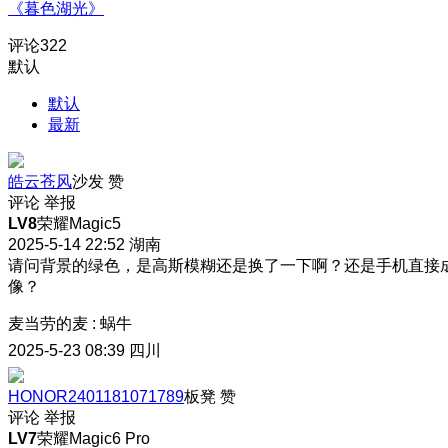
《暮色湖光》
评论
322
默认
默认
最新
皓云苍风
沙发
赞
评论
举报
LV8
荣耀Magic5
2025-5-14 22:52
湖南
请问背景的绿色，是高斯模糊还是换了一下啊？还是手机直接
像？
麦当劳的麦
:
蜗牛
2025-5-23 08:39
四川
HONOR2401181071789
板凳
赞
评论
举报
LV7
荣耀Magic6 Pro