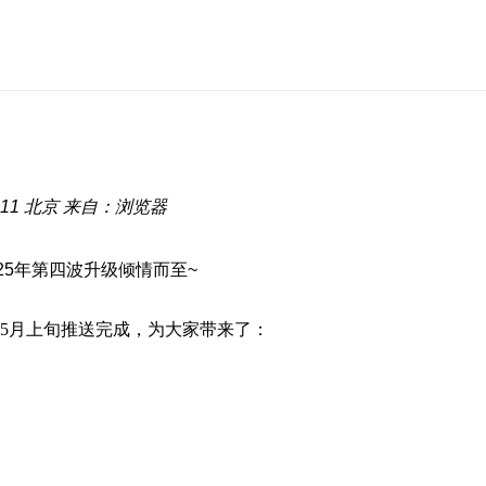
:11
北京
来自：浏览器
25年第四波升级倾情而至~
计5月上旬推送完成，为大家带来了：