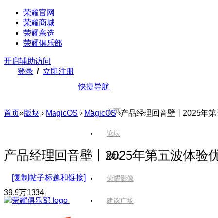
荣耀官网
荣耀商城
荣耀亲选
荣耀俱乐部
开启辅助访问
登录
/
立即注册
快捷导航
首页
首页
»
版块
›
MagicOS
›
MagicOS
›
产品经理回音壁丨2025年
论坛
产品经理回音壁丨2025年第五波体验
版块
[复制帖子标题和链接]
荣耀影像
39.9万
1334
建议广场