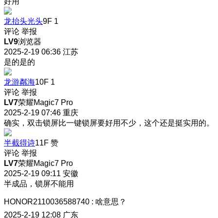
好用
龙抬头光头
9F
1
评论
举报
LV9
浏览器
2025-2-19 06:36
江苏
是的是的
龙游粼海
10F
1
评论
举报
LV7
荣耀Magic7 Pro
2025-2-19 07:46
重庆
确实，双击锁屏比一键锁屏要好用不少，这个还是挺实用的。
半截得诗
11F
赞
评论
举报
LV7
荣耀Magic7 Pro
2025-2-19 09:11
安徽
半成品，锁屏不能用
HONOR2110036588740
:
啥意思？
2025-2-19 12:08
广东