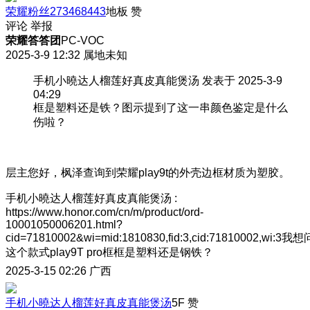
荣耀粉丝273468443
地板
赞
评论
举报
荣耀答答团
PC-VOC
2025-3-9 12:32
属地未知
手机小曉达人榴莲好真皮真能煲汤 发表于 2025-3-9
04:29
框是塑料还是铁？图示提到了这一串颜色鉴定是什么
伤啦？
层主您好，枫泽查询到荣耀play9t的外壳边框材质为塑胶。
手机小曉达人榴莲好真皮真能煲汤
:
https://www.honor.com/cn/m/product/ord-
10001050006201.html?
cid=71810002&wi=mid:1810830,fid:3,cid:71810002,wi:3我想
这个款式play9T pro框框是塑料还是钢铁？
2025-3-15 02:26
广西
手机小曉达人榴莲好真皮真能煲汤
5F
赞