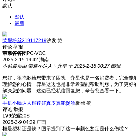
默认
默认
最新
荣耀粉丝219117219
沙发
赞
评论
举报
荣耀答答团
PC-VOC
2025-2-15 19:42
湖南
本帖最后由 荣耀小达人丶弈星 于 2025-2-18 00:27 编辑
您好，很抱歉给您带来了困扰，弈星也是一名消费者，完全能
理解您的心情，弈星这边也是非常希望能帮助到您，为了更好
解决您的问题，这边已经私信回复您，辛苦您查看一下。
手机小曉达人榴莲好真皮真能煲汤
板凳
赞
评论
举报
LV9
荣耀20S
2025-3-9 04:29
广西
框是塑料还是铁？图示提到了这一串颜色鉴定是什么伤啦？