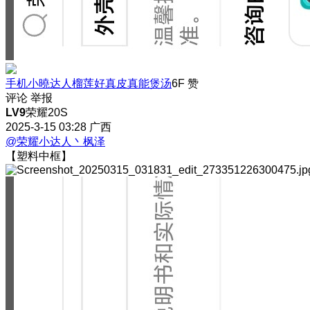
手机小曉达人榴莲好真皮真能煲汤
6F
赞
评论
举报
LV9
荣耀20S
2025-3-15 03:28
广西
@荣耀小达人丶枫泽
【塑料中框】