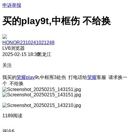
申诉举报
买的play9t,中框伤 不给换
HONOR2310241021248
LV6
浏览器
2025-02-15 18:30
黑龙江
关注
我买的
荣耀play
9t,中框🈶3处伤 打电话给
荣耀
客服 请求换一
个 不给换
1189阅读
评论
6