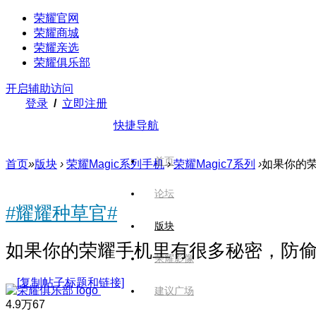
荣耀官网
荣耀商城
荣耀亲选
荣耀俱乐部
开启辅助访问
登录
/
立即注册
快捷导航
首页
首页
»
版块
›
荣耀Magic系列手机
›
荣耀Magic7系列
›
如果你的荣
论坛
#耀耀种草官#
版块
如果你的荣耀手机里有很多秘密，防
荣耀影像
[复制帖子标题和链接]
建议广场
4.9万
67