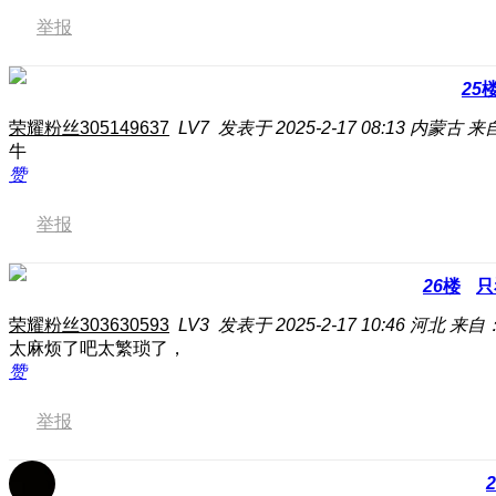
举报
25
荣耀粉丝305149637
LV7
发表于 2025-2-17 08:13
内蒙古
来自
牛
赞
举报
26
楼
只
荣耀粉丝303630593
LV3
发表于 2025-2-17 10:46
河北
来自：
太麻烦了吧太繁琐了，
赞
举报
2