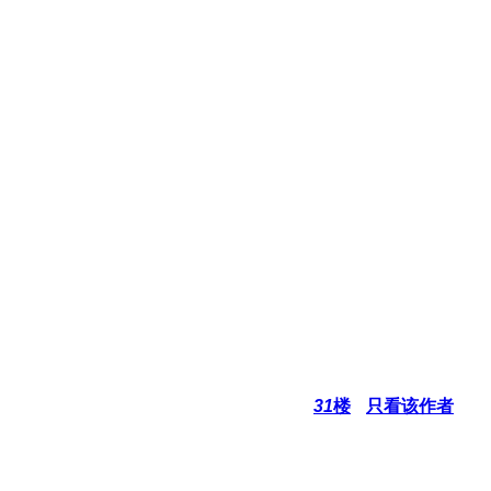
31
楼
只看该作者