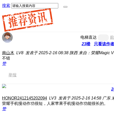
搜索
电梯直达
前
23
楼
只看该作
南山木
LV8
发表于 2025-2-16 08:38
陕西
来自：荣耀Magic V
不错
赞
举报
2
HONOR2412145202094
LV3
发表于 2025-2-16 14:58
广东
荣耀手机慢动作功很短，人家苹果手机慢动作功能很长的。
赞