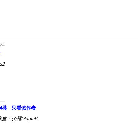
往
者
s2
4
楼
只看该作者
来自：荣耀Magic6