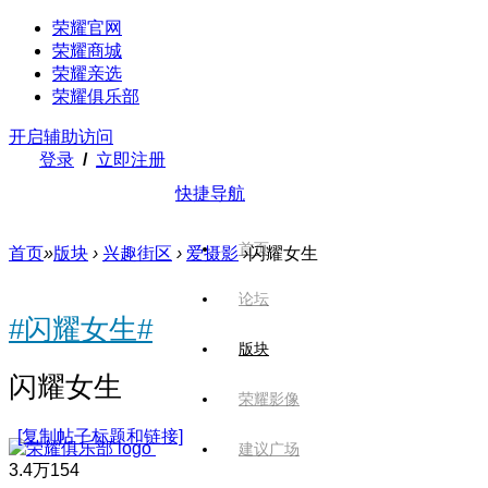
荣耀官网
荣耀商城
荣耀亲选
荣耀俱乐部
开启辅助访问
登录
/
立即注册
快捷导航
首页
首页
»
版块
›
兴趣街区
›
爱摄影
›
闪耀女生
论坛
#闪耀女生#
版块
闪耀女生
荣耀影像
[复制帖子标题和链接]
建议广场
3.4万
154