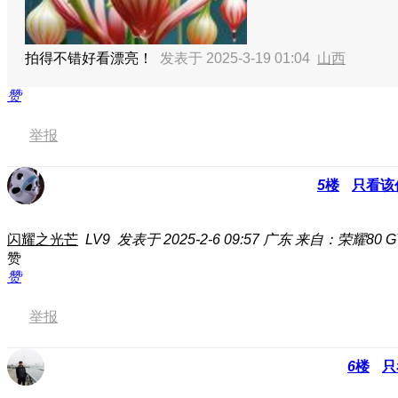
拍得不错好看漂亮！
发表于 2025-3-19 01:04
山西
赞
举报
5
楼
只看该
闪耀之光芒
LV9
发表于 2025-2-6 09:57
广东
来自：荣耀80 GT
赞
赞
举报
6
楼
只