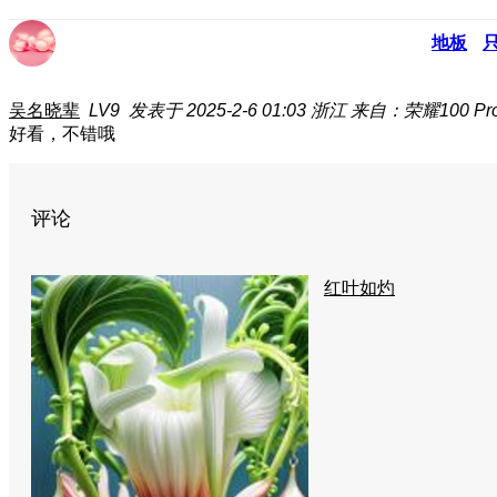
地板
吴名晓辈
LV9
发表于 2025-2-6 01:03
浙江
来自：荣耀100 Pr
好看，不错哦
评论
红叶如灼