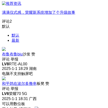
满满仪式感，荣耀新系统增加了个升级故事
评论
2
默认
默认
最新
布鲁布鲁biu
沙发
赞
评论
举报
LV8
RTE-AL00
2025-1-1 18:29
湖南
电脑不支持触屏吧
和平鸽在波尔多撸串
板凳
赞
评论
举报
LV6
荣耀70 5G
2025-1-1 18:31
广西
可以用数位板