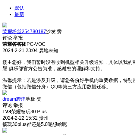
默认
最新
荣耀粉丝254780187
沙发
赞
评论
举报
荣耀答答团
PC-VOC
2024-2-21 23:04
属地未知
楼主您好，我们暂时没有收到机型相关升级通知，具体以我的
耀-俱乐部官方公告为准，感谢您的理解和支持。
温馨提示：若是涉及升级，请您备份好手机内重要数据，特别
微信（包括微信分身）QQ等第三方应用数据迁移。
dream砻沣
地板
赞
评论
举报
LV8
荣耀畅玩30 Plus
2024-2-22 15:32
贵州
畅玩30plus都还是5.0呢想啥呢