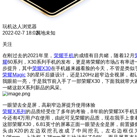
玩机达人
浏览器
2022-02-7 18:02
属地未知
关注
在刚过去的2021年里，
荣耀手机
的成绩有目共睹，随着12月
耀
60系列，X30系列手机的发布，更是将荣耀的市场占有率进
步提升，其中
荣耀X30
在手机越来越看脸的今天，不管是类似
荣耀Magic
3的星环后摄设计，还是120Hz超窄边全视屏，都
我眼前一亮，于是我节前入手了一部荣耀X30，下面我就带大
一睹这款X系列新品的风采。
一眼望去全是屏，高刷窄边屏提升使用体验
荣耀X系列
的品质经受住了多年的考验，8年前的荣耀3X手机
今还有4万用户在使用，由此可见荣耀的品质，现在我手上拿
这部荣耀X30，6.81英寸的屏幕正面一眼望去全是屏，前置摄
头由X20的左边双挖孔改成了中间挖孔，左右边框仅