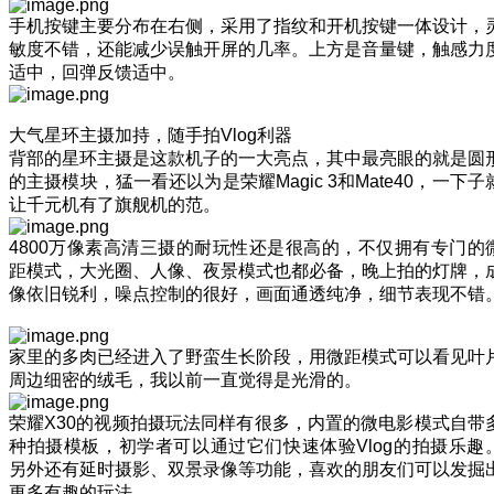
手机按键主要分布在右侧，采用了指纹和开机按键一体设计，
敏度不错，还能减少误触开屏的几率。上方是音量键，触感力
适中，回弹反馈适中。
大气星环主摄加持，随手拍Vlog利器
背部的星环主摄是这款机子的一大亮点，其中最亮眼的就是圆
的主摄模块，猛一看还以为是荣耀Magic 3和Mate40，一下子
让千元机有了旗舰机的范。
4800万像素高清三摄的耐玩性还是很高的，不仅拥有专门的
距模式，大光圈、人像、夜景模式也都必备，晚上拍的灯牌，
像依旧锐利，噪点控制的很好，画面通透纯净，细节表现不错
家里的多肉已经进入了野蛮生长阶段，用微距模式可以看见叶
周边细密的绒毛，我以前一直觉得是光滑的。
荣耀X30的视频拍摄玩法同样有很多，内置的微电影模式自带
种拍摄模板，初学者可以通过它们快速体验Vlog的拍摄乐趣
另外还有延时摄影、双景录像等功能，喜欢的朋友们可以发掘
更多有趣的玩法。