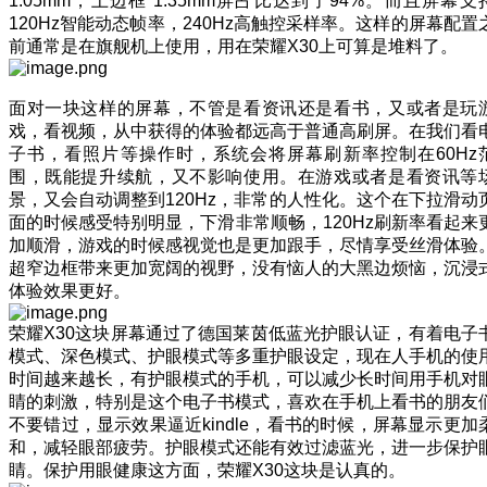
1.05mm，上边框 1.35mm屏占比达到了94%。而且屏幕支
120Hz智能动态帧率，240Hz高触控采样率。这样的屏幕配置
前通常是在旗舰机上使用，用在荣耀X30上可算是堆料了。
面对一块这样的屏幕，不管是看资讯还是看书，又或者是玩
戏，看视频，从中获得的体验都远高于普通高刷屏。在我们看
子书，看照片等操作时，系统会将屏幕刷新率控制在60Hz
围，既能提升续航，又不影响使用。在游戏或者是看资讯等
景，又会自动调整到120Hz，非常的人性化。这个在下拉滑动
面的时候感受特别明显，下滑非常顺畅，120Hz刷新率看起来
加顺滑，游戏的时候感视觉也是更加跟手，尽情享受丝滑体验
超窄边框带来更加宽阔的视野，没有恼人的大黑边烦恼，沉浸
体验效果更好。
荣耀X30这块屏幕通过了德国莱茵低蓝光护眼认证，有着电子
模式、深色模式、护眼模式等多重护眼设定，现在人手机的使
时间越来越长，有护眼模式的手机，可以减少长时间用手机对
睛的刺激，特别是这个电子书模式，喜欢在手机上看书的朋友
不要错过，显示效果逼近kindle，看书的时候，屏幕显示更加
和，减轻眼部疲劳。护眼模式还能有效过滤蓝光，进一步保护
睛。保护用眼健康这方面，荣耀X30这块是认真的。