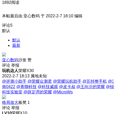
1892阅读
本帖最后由 亚心数码 于 2022-2-7 18:10 编辑
评论
5
默认
默认
最新
亚心数码
沙发
赞
评论
举报
玩机达人
荣耀X30
2022-2-7 18:13
属地未知
@评测小助手
@荣耀众测君
@荣耀玩机助手
@瓦特整手机
@
南0422
@青聊科技
@科技威观
@皮卡叔
@王向沂的荣耀
@锐
科技实验室
@薛定谔的荣耀
@MicroWs
格局放大
板凳
1
评论
举报
LV10
荣耀X10