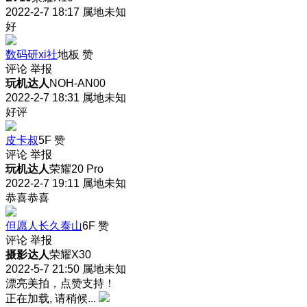
2022-2-7 18:17
属地未知
好
数码研xi社
地板
赞
评论
举报
玩机达人
NOH-AN00
2022-2-7 18:31
属地未知
好评
皮卡叔
5F
赞
评论
举报
玩机达人
荣耀20 Pro
2022-2-7 19:11
属地未知
恭喜恭喜
但愿人长久泰山
6F
赞
评论
举报
摄影达人
荣耀X30
2022-5-7 21:50
属地未知
漂亮美拍，点赞支持！
正在加载, 请稍候...