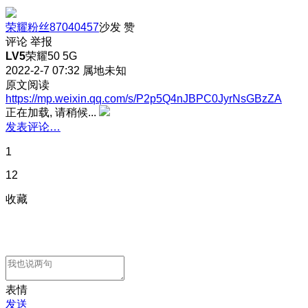
荣耀粉丝87040457
沙发
赞
评论
举报
LV5
荣耀50 5G
2022-2-7 07:32
属地未知
原文阅读
https://mp.weixin.qq.com/s/P2p5Q4nJBPC0JyrNsGBzZA
正在加载, 请稍候...
发表评论…
1
12
收藏
表情
发送