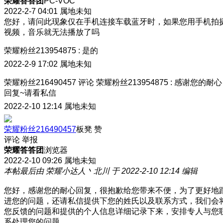
荣耀答答团
PC-VOC
2022-2-7 04:01
属地未知
您好，请问此现象仅在手机连接车载蓝牙时，如果您用手机拍
视频，音乐就无法播放了吗
荣耀粉丝213954875
:
是的
2022-2-9 17:02
属地未知
荣耀粉丝216490457
评论
荣耀粉丝213954875
:
感谢您的耐心
回复~请看私信
2022-2-10 12:14
属地未知
荣耀粉丝216490457
板凳
赞
评论
举报
荣耀答答团
浏览器
2022-2-10 09:26
属地未知
本帖最后由 荣耀小达人丶北川 于 2022-2-10 12:14 编辑
您好，感谢您的耐心回复，很抱歉给您带来不便，为了更好地
进您的问题，还请私信提供下您的姓氏以及联系方式，我们会
您反馈的问题和提供的个人信息详细记录下来，安排专人与您
系处理您的问题。