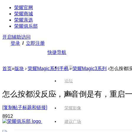
荣耀官网
荣耀商城
荣耀亲选
荣耀俱乐部
开启辅助访问
登录
/
立即注册
快捷导航
首页
首页
»
版块
›
荣耀Magic系列手机
›
荣耀Magic3系列
›
怎么按都
论坛
怎么按都没反应，声音倒是有，重启
版块
[复制帖子标题和链接]
荣耀影像
891
2
建议广场