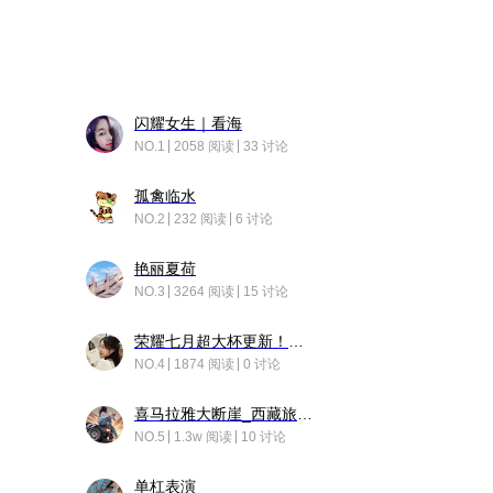
闪耀女生｜看海
NO.1
2058 阅读
33 讨论
孤禽临水
NO.2
232 阅读
6 讨论
艳丽夏荷
NO.3
3264 阅读
15 讨论
荣耀七月超大杯更新！后台堆叠动画太丝滑！
NO.4
1874 阅读
0 讨论
喜马拉雅大断崖_西藏旅行日记
NO.5
1.3w 阅读
10 讨论
单杠表演