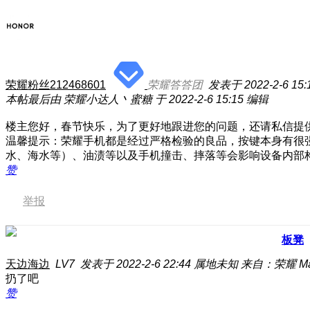
荣耀粉丝212468601
荣耀答答团
发表于 2022-2-6 15:
本帖最后由 荣耀小达人丶蜜糖 于 2022-2-6 15:15 编辑
楼主您好，春节快乐，为了更好地跟进您的问题，还请私信提
温馨提示：荣耀手机都是经过严格检验的良品，按键本身有很
水、海水等）、油渍等以及手机撞击、摔落等会影响设备内部
赞
举报
板凳
天边海边
LV7
发表于 2022-2-6 22:44
属地未知
来自：荣耀 Magi
扔了吧
赞