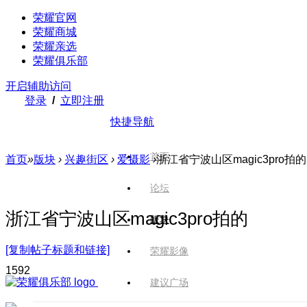
荣耀官网
荣耀商城
荣耀亲选
荣耀俱乐部
开启辅助访问
登录
/
立即注册
快捷导航
首页
首页
»
版块
›
兴趣街区
›
爱摄影
›
浙江省宁波山区magic3pro拍的
论坛
浙江省宁波山区magic3pro拍的
版块
[复制帖子标题和链接]
荣耀影像
159
2
建议广场