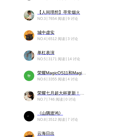
【人间理想】寻常烟火
NO.3
7654 阅读
9 讨论
城中虚实
NO.4
6512 阅读
3 讨论
单杠表演
NO.5
3171 阅读
14 讨论
荣耀MagicOS11和Magic10之间直观的区别是啥呢？
NO.6
3355 阅读
4 讨论
荣耀七月超大杯更新！后台堆叠动画太丝滑！
NO.7
746 阅读
0 讨论
《山隅渡鸿》
NO.8
3512 阅读
7 讨论
云海日出