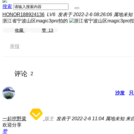
搜索
HONOR188924136
LV6
发表于 2022-2-6 08:26:06
属地未知
浙江省宁波山区magic3pro拍的
收藏
赞
13
举报
评论
2
沙发
只
一起挖野菜
版主
发表于 2022-2-6 11:04
属地未知
来
欢迎分享
赞