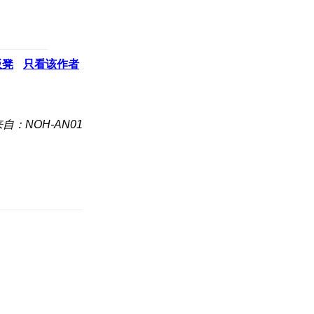
板凳
只看该作者
自：NOH-AN01