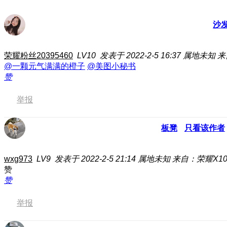
沙
荣耀粉丝20395460
LV10
发表于 2022-2-5 16:37
属地未知
来
@一颗元气满满的橙子
@美图小秘书
赞
举报
板凳
只看该作者
wxg973
LV9
发表于 2022-2-5 21:14
属地未知
来自：荣耀X1
赞
赞
举报