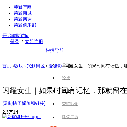
荣耀官网
荣耀商城
荣耀亲选
荣耀俱乐部
开启辅助访问
登录
/
立即注册
快捷导航
首页
首页
»
版块
›
兴趣街区
›
爱摄影
›
闪耀女生｜如果时间有记忆，
论坛
闪耀女生｜如果时间有记忆，那就留
版块
[复制帖子标题和链接]
荣耀影像
2.3万
14
建议广场