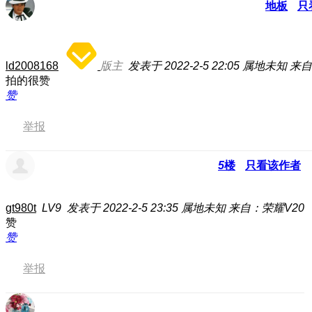
地板
只
ld2008168
版主
发表于 2022-2-5 22:05
属地未知
来自
拍的很赞
赞
举报
5
楼
只看该作者
gt980t
LV9
发表于 2022-2-5 23:35
属地未知
来自：荣耀V20
赞
赞
举报