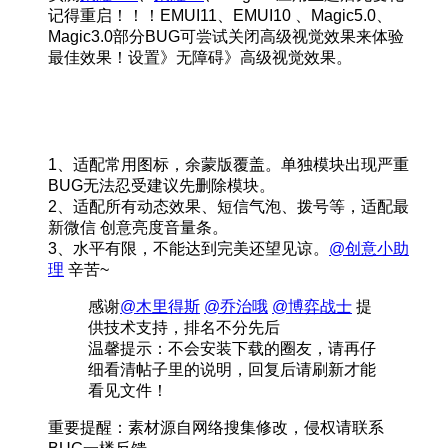
记得重启！！！EMUI11、EMUI10 、Magic5.0、
Magic3.0部分BUG可尝试关闭高级视觉效果来体验
最佳效果！设置》无障碍》高级视觉效果。
1、适配常用图标，余蒙版覆盖。单独模块出现严重
BUG无法忍受建议先删除模块。
2、适配所有动态效果、短信气泡、拨号等，适配最
新微信 创意亮度音量条。
3、水平有限，不能达到完美还望见谅。
@创意小助
理
辛苦~
感谢
@木里得斯
@乔治哦
@博弈战士
提
供技术支持，排名不分先后
温馨提示：不会安装下载的圈友，请再仔
细看清帖子里的说明，回复后请刷新才能
看见文件！
重要提醒：素材源自网络搜集修改，侵权请联系