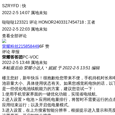
SZRYFD
:
快
2022-2-5 14:07
属地未知
哒哒哒123321
评论
HONOR2403317454718
:
王者
2022-2-5 22:03
属地未知
查看全部评论
荣耀粉丝215858449
6F
赞
评论
举报
荣耀答答团
PC-VOC
2022-2-5 13:48
属地未知
本帖最后由 荣耀小达人丶妮妮 于 2022-2-5 13:51 编辑
楼主您好，新年快乐！很抱歉给您带来不便，手机待机时长和
池容量大小、具体使用状态有关。如果您感觉耗电快的话，以
是一些优化电池续航能力的方案，建议您尝试一下：
1.使用手机管家界面的一键优化功能，实现省电续航。
2.进入设置 > 电池 > 应用耗电量排行，将暂时不需要运行的点
应用结束运行；以及开启低电量模式。
3.进入设置，在上方搜索智能分辨率，根据提示进入显示和亮