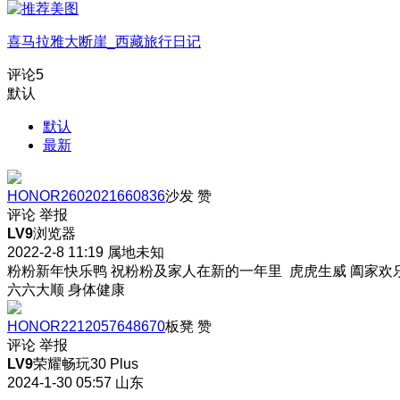
喜马拉雅大断崖_西藏旅行日记
评论
5
默认
默认
最新
HONOR2602021660836
沙发
赞
评论
举报
LV9
浏览器
2022-2-8 11:19
属地未知
粉粉新年快乐鸭 祝粉粉及家人在新的一年里 虎虎生威 阖家欢
六六大顺 身体健康
HONOR2212057648670
板凳
赞
评论
举报
LV9
荣耀畅玩30 Plus
2024-1-30 05:57
山东