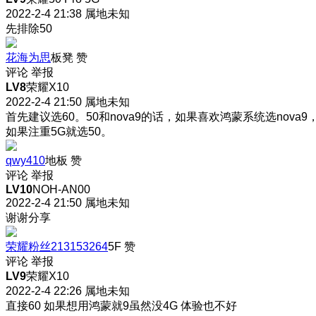
2022-2-4 21:38
属地未知
先排除50
花海为思
板凳
赞
评论
举报
LV8
荣耀X10
2022-2-4 21:50
属地未知
首先建议选60。50和nova9的话，如果喜欢鸿蒙系统选nova9
如果注重5G就选50。
qwy410
地板
赞
评论
举报
LV10
NOH-AN00
2022-2-4 21:50
属地未知
谢谢分享
荣耀粉丝213153264
5F
赞
评论
举报
LV9
荣耀X10
2022-2-4 22:26
属地未知
直接60 如果想用鸿蒙就9虽然没4G 体验也不好