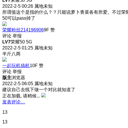
LV7
荣耀50 5G
2022-2-5 00:26
属地未知
所谓值这个是指的什么？？只能说萝卜青菜各有所爱。不过荣
50可以pass掉了
荣耀粉丝214196906
9F
赞
评论
举报
LV7
荣耀50 5G
2022-2-5 01:25
属地未知
半斤八两
一起玩机搞机
10F
赞
评论
举报
版主
浏览器
2022-2-5 06:05
属地未知
建议自己去线下做一个对比就知道了
正在加载, 请稍候...
发表评论…
13
13