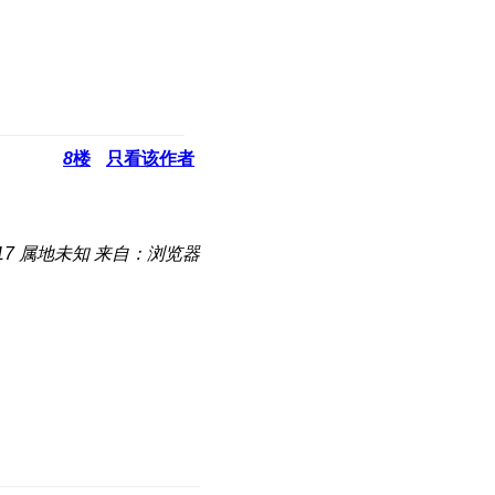
8
楼
只看该作者
17
属地未知
来自：浏览器