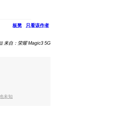
板凳
只看该作者
知
来自：荣耀 Magic3 5G
地未知