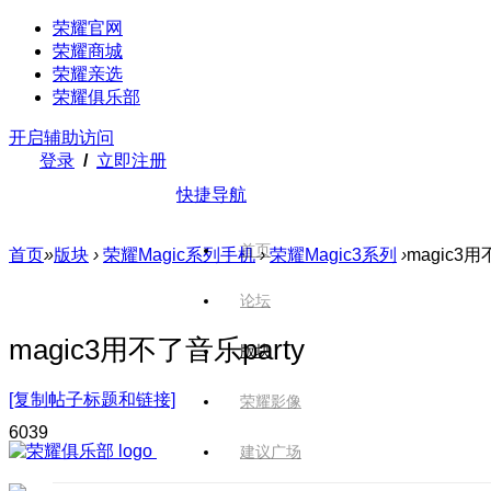
荣耀官网
荣耀商城
荣耀亲选
荣耀俱乐部
开启辅助访问
登录
/
立即注册
快捷导航
首页
首页
»
版块
›
荣耀Magic系列手机
›
荣耀Magic3系列
›
magic3用
论坛
magic3用不了音乐party
版块
[复制帖子标题和链接]
荣耀影像
603
9
建议广场