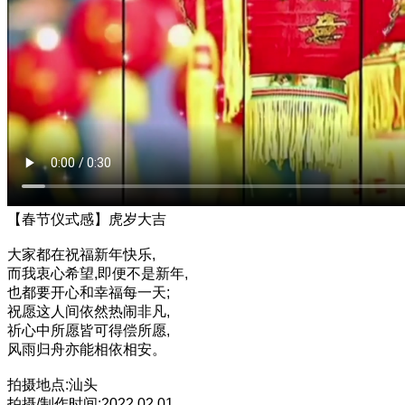
【春节仪式感】虎岁大吉
大家都在祝福新年快乐,
而我衷心希望,即便不是新年,
也都要开心和幸福每一天;
祝愿这人间依然热闹非凡,
祈心中所愿皆可得偿所愿,
风雨归舟亦能相依相安。
拍摄地点:汕头
拍摄/制作时间:2022.02.01