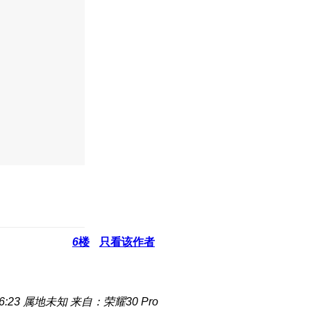
6
楼
只看该作者
6:23
属地未知
来自：荣耀30 Pro