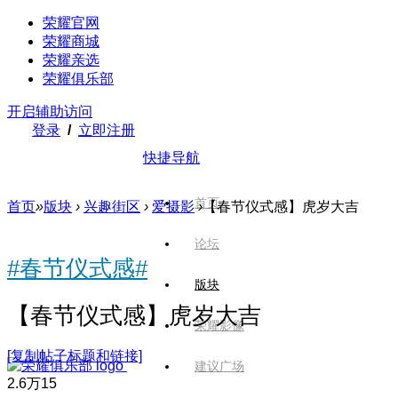
荣耀官网
荣耀商城
荣耀亲选
荣耀俱乐部
开启辅助访问
登录
/
立即注册
快捷导航
首页
首页
»
版块
›
兴趣街区
›
爱摄影
›
【春节仪式感】虎岁大吉
论坛
#春节仪式感#
版块
【春节仪式感】虎岁大吉
荣耀影像
[复制帖子标题和链接]
建议广场
2.6万
15