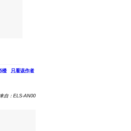
5
楼
只看该作者
来自：ELS-AN00