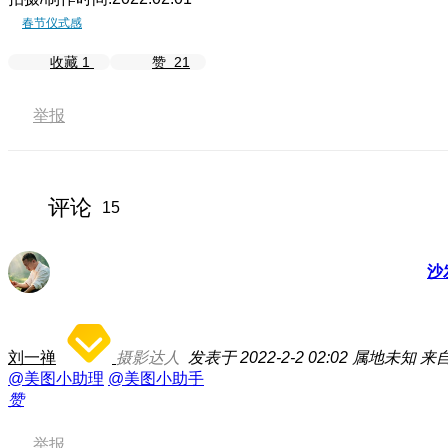
春节仪式感
收藏
1
赞
21
举报
评论
15
沙
刘一禅
摄影达人
发表于 2022-2-2 02:02
属地未知
来自
@美图小助理
@美图小助手
赞
举报