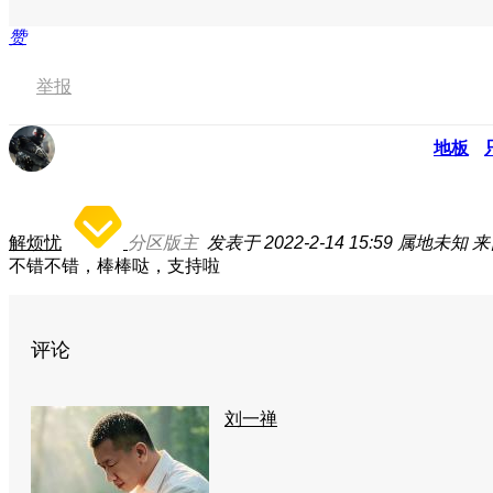
赞
举报
地板
解烦忧
分区版主
发表于 2022-2-14 15:59
属地未知
来
不错不错，棒棒哒，支持啦
评论
刘一禅