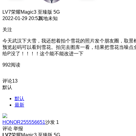
LV7
荣耀Magic3 至臻版 5G
2022-01-29 20:52
属地未知
关注
今天武汉下大雪，我还想着拍个雪花的照片发个朋友圈，取景
预览起码可以看到雪花。拍完去图库一看，结果把雪花当噪点
给P没了！！！！这个能不能改进一下
992阅读
评论
13
默认
默认
最新
HONOR255556651
沙发
1
评论
举报
LV7
荣耀Magic3 至臻版 5G