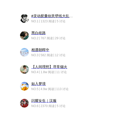
#灵动胶囊创意壁纸大乱斗#脑洞不限形式，灵感不分边界，体验追赛的快乐！
NO.1
1323 阅读
5 讨论
黑白歧路
NO.2
767 阅读
29 讨论
相遇朝晖中
NO.3
582 阅读
12 讨论
【人间理想】寻常烟火
NO.4
1.8w 阅读
11 讨论
如入梦境
NO.5
4.9w 阅读
113 讨论
闪耀女生｜汉服
NO.6
2370 阅读
5 讨论