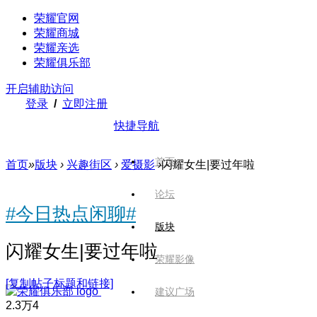
荣耀官网
荣耀商城
荣耀亲选
荣耀俱乐部
开启辅助访问
登录
/
立即注册
快捷导航
首页
首页
»
版块
›
兴趣街区
›
爱摄影
›
闪耀女生|要过年啦
论坛
#今日热点闲聊#
版块
闪耀女生|要过年啦
荣耀影像
[复制帖子标题和链接]
建议广场
2.3万
4