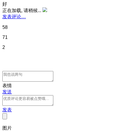
好
正在加载, 请稍候...
发表评论…
58
71
2
表情
发送
发表
图片