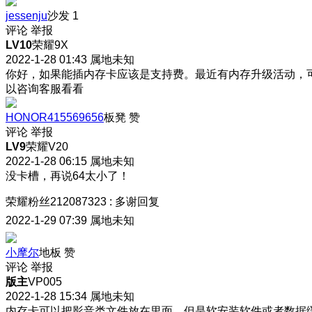
jessenju
沙发
1
评论
举报
LV10
荣耀9X
2022-1-28 01:43
属地未知
你好，如果能插内存卡应该是支持费。最近有内存升级活动，
以咨询客服看看
HONOR415569656
板凳
赞
评论
举报
LV9
荣耀V20
2022-1-28 06:15
属地未知
没卡槽，再说64太小了！
荣耀粉丝212087323
:
多谢回复
2022-1-29 07:39
属地未知
小摩尔
地板
赞
评论
举报
版主
VP005
2022-1-28 15:34
属地未知
内存卡可以把影音类文件放在里面，但是软安装软件或者数据