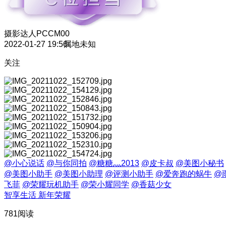
摄影达人
PCCM00
2022-01-27 19:56
属地未知
关注
@小心说话
@与你同拍
@糖糖灬2013
@皮卡叔
@美图小秘书
@美图小助手
@美图小助理
@评测小助手
@爱奔跑的蜗牛
@
飞菲
@荣耀玩机助手
@荣小耀同学
@香菇少女
智享生活 新年荣耀
781阅读