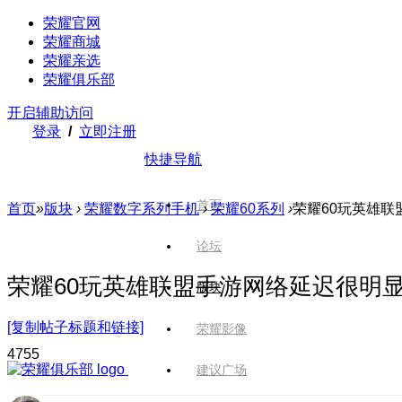
荣耀官网
荣耀商城
荣耀亲选
荣耀俱乐部
开启辅助访问
登录
/
立即注册
快捷导航
首页
首页
»
版块
›
荣耀数字系列手机
›
荣耀60系列
›
荣耀60玩英雄联
论坛
荣耀60玩英雄联盟手游网络延迟很明
版块
[复制帖子标题和链接]
荣耀影像
475
5
建议广场