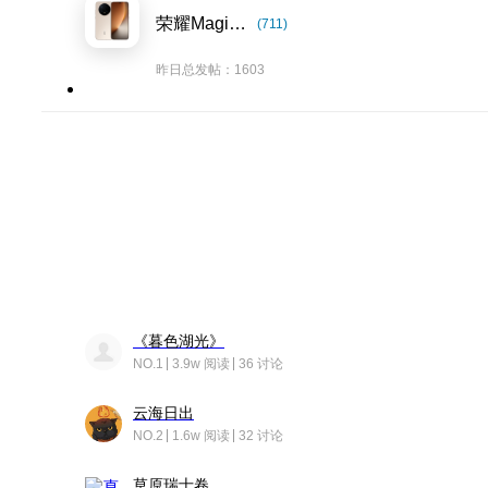
荣耀Magic8系列
(711)
昨日总发帖：1603
《暮色湖光》
NO.1
3.9w 阅读
36 讨论
云海日出
NO.2
1.6w 阅读
32 讨论
草原瑞士卷