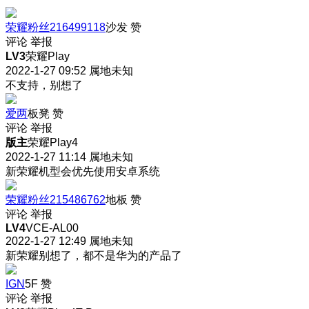
荣耀粉丝216499118
沙发
赞
评论
举报
LV3
荣耀Play
2022-1-27 09:52
属地未知
不支持，别想了
爱两
板凳
赞
评论
举报
版主
荣耀Play4
2022-1-27 11:14
属地未知
新荣耀机型会优先使用安卓系统
荣耀粉丝215486762
地板
赞
评论
举报
LV4
VCE-AL00
2022-1-27 12:49
属地未知
新荣耀别想了，都不是华为的产品了
IGN
5F
赞
评论
举报