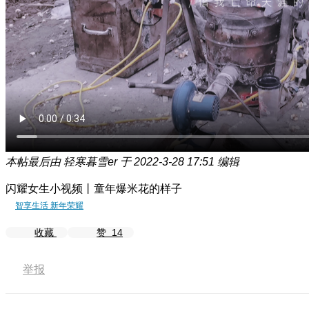
本帖最后由 轻寒暮雪er 于 2022-3-28 17:51 编辑
闪耀女生小视频丨童年爆米花的样子
智享生活 新年荣耀
收藏
赞
14
举报