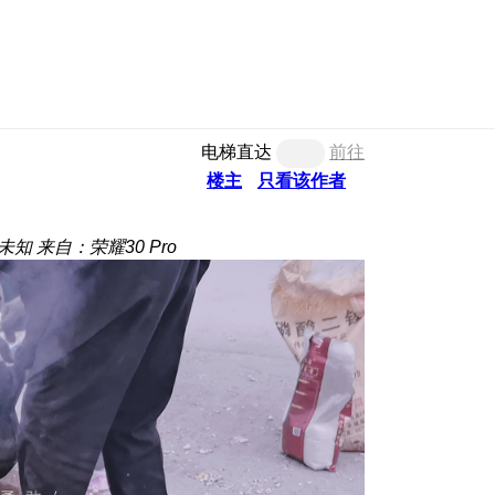
电梯直达
前往
楼主
只看该作者
未知
来自：荣耀30 Pro