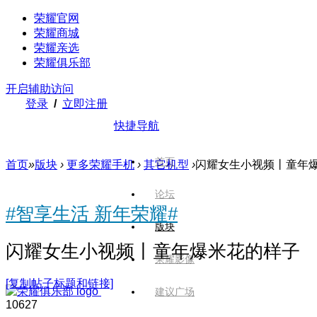
荣耀官网
荣耀商城
荣耀亲选
荣耀俱乐部
开启辅助访问
登录
/
立即注册
快捷导航
首页
首页
»
版块
›
更多荣耀手机
›
其它机型
›
闪耀女生小视频丨童年
论坛
#智享生活 新年荣耀#
版块
闪耀女生小视频丨童年爆米花的样子
荣耀影像
[复制帖子标题和链接]
建议广场
1062
7