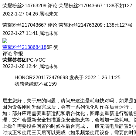
荣耀粉丝214763209
评论
荣耀粉丝217043667
:
138不如127
2022-1-27 04:26
属地未知
荣耀粉丝217043667
评论
荣耀粉丝214763209
:
138比127强
2022-1-27 11:41
属地未知
荣耀粉丝213868418
6F
赞
评论
举报
荣耀答答团
PC-VOC
2022-1-26 12:44
属地未知
HONOR2201172479698 发表于 2022-1-26 11:25
我感觉续航不如159
层主您好，关于您的问题，请问您这边是耗电快对吗，如果是
因为设备刚刚升级完成后，会有一系列优化动作在后台运行，
如：部分应用需要重新适配和后台优化，图库会重新进行智能
理，文件会重新安全扫描避免安全隐患等，会增加一些耗电。
上操作需要设备闲置的时候在后台完成，一般充满电后静置5
时或正常使用三天后可以完成（如果频繁使用设备，需要的时