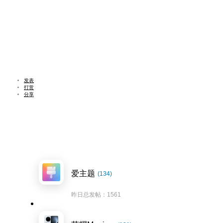
发表
打赏
分享
爱主题
(134)
昨日总发帖：1561