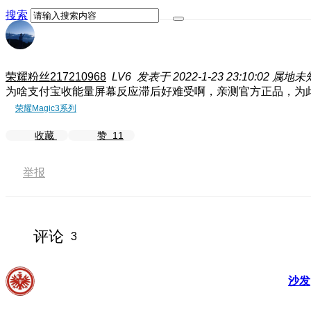
搜索
荣耀粉丝217210968
LV6
发表于 2022-1-23 23:10:02
属地未
为啥支付宝收能量屏幕反应滞后
好难受啊，亲测官方正品，为
荣耀Magic3系列
收藏
赞
11
举报
评论
3
沙发