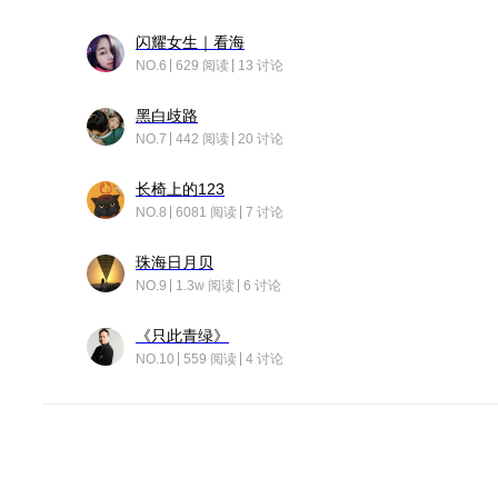
闪耀女生｜看海
NO.6
629 阅读
13 讨论
黑白歧路
NO.7
442 阅读
20 讨论
长椅上的123
NO.8
6081 阅读
7 讨论
珠海日月贝
NO.9
1.3w 阅读
6 讨论
《只此青绿》
NO.10
559 阅读
4 讨论