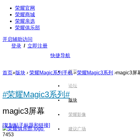
荣耀官网
荣耀商城
荣耀亲选
荣耀俱乐部
开启辅助访问
登录
/
立即注册
快捷导航
首页
首页
»
版块
›
荣耀Magic系列手机
›
荣耀Magic3系列
›
magic3屏
论坛
#荣耀Magic3系列#
版块
magic3屏幕
荣耀影像
[复制帖子标题和链接]
建议广场
745
3