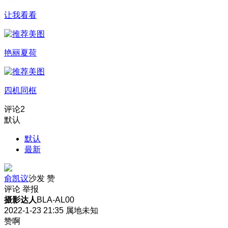
让我看看
艳丽夏荷
四机同框
评论
2
默认
默认
最新
俞凯议
沙发
赞
评论
举报
摄影达人
BLA-AL00
2022-1-23 21:35
属地未知
赞啊