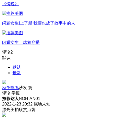
《傍晚》
闪耀女生|上了船 我便也成了故事中的人
闪耀女生｜球衣穿搭
评论
2
默认
默认
最新
秋夜鸣鸣
沙发
赞
评论
举报
摄影达人
NOH-AN01
2022-1-23 20:32
属地未知
漂亮美拍欣赏点赞