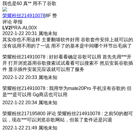
我也是60 真** 用不了谷歌
荣耀粉丝214910078
8F
赞
评论
举报
LV2
PRA-AL00X
2022-1-22 20:31
属地未知
其实你也不用这样 主要翻墙软件好用 谷歌套件安排上就可以的
没有说用不用的了一说 用不了的基本是中间哪个环节出毛病了
荣耀粉丝214910078
:
好好看看确定谷歌可以用 首先先用***开
开 打开浏览器用谷歌搜索试试看看可以搜索不 然后安装谷歌插
件 显示插件安装完应该就可以用了服务
2022-1-22 20:33
属地未知
荣耀粉丝214910078
:
我用华为mate20Pro 手机没有谷歌的 但
是***是可以用 Gg商店也可以用
2022-1-22 20:34
属地未知
荣耀粉丝217195800
评论
荣耀粉丝214910078
:
之前50的都可
以，现在***可以浏览谷歌网站，但装了套件还是闪退
2022-1-22 21:49
属地未知