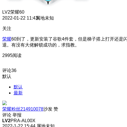
LV2
荣耀60
2022-01-22 11:43
属地未知
关注
荣耀
60到了，更新安装了谷歌4件套，但是梯子搭上打开还是
退。有没有大佬解锁成功的，求指教。
2995阅读
评论
36
默认
默认
最新
荣耀粉丝214910078
沙发
赞
评论
举报
LV2
PRA-AL00X
2022-1-22 15:44
属地未知