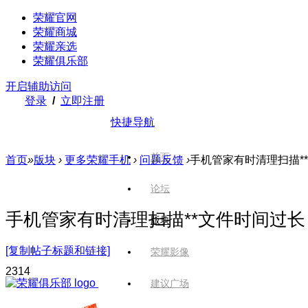
荣耀官网
荣耀商城
荣耀亲选
荣耀俱乐部
开启辅助访问
登录
/
立即注册
快捷导航
首页
首页
»
版块
›
更多荣耀手机
›
问题反馈
›
手机管家有时清理扫描*
论坛
手机管家有时清理扫描**文件时间过长
版块
[复制帖子标题和链接]
荣耀影像
231
4
建议广场