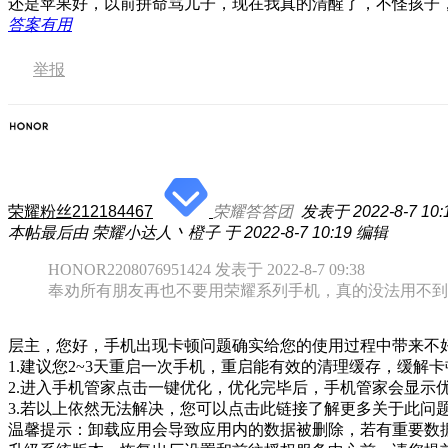
还是苹果好，以前拼命骂儿子，现在我真的清醒了，不怪孩子
答案有用
举报
荣耀粉丝212184467
荣耀答答团
发表于 2022-8-7 10:
本帖最后由 荣耀小达人丶橙子 于 2022-8-7 10:19 编辑
HONOR2208076951424 发表于 2022-8-7 09:38
奉劝所有朋友再也不要用荣耀系列手机，真的没法用不到
层主，您好，手机出现卡顿问题确实给您的使用过程中带来不
1.建议您2~3天重启一次手机，重启能有效的清理缓存，缓解
2.进入手机管家点击一键优化，优化完毕后，手机管家会显示
3.若以上依然无法解决，您可以点击此链接了解更多关于此问
温馨提示：卸载应用会导致应用内的数据被删除，若有重要数