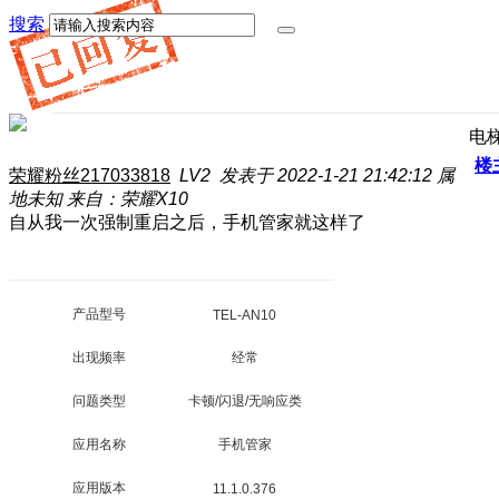
搜索
电
楼
荣耀粉丝217033818
LV2
发表于 2022-1-21 21:42:12
属
地未知
来自：荣耀X10
自从我一次强制重启之后，手机管家就这样了
产品型号
TEL-AN10
出现频率
经常
问题类型
卡顿/闪退/无响应类
应用名称
手机管家
应用版本
11.1.0.376