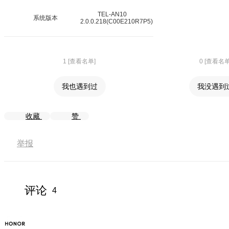
TEL-AN10
系统版本
2.0.0.218(C00E210R7P5)
1 [查看名单]
0 [查看名单
我也遇到过
我没遇到
收藏
赞
举报
评论
4