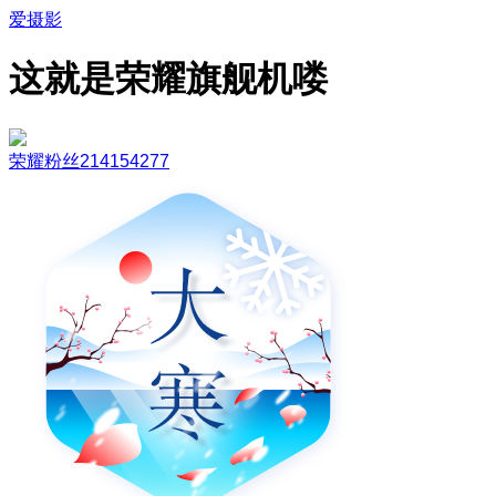
爱摄影
这就是荣耀旗舰机喽
荣耀粉丝214154277