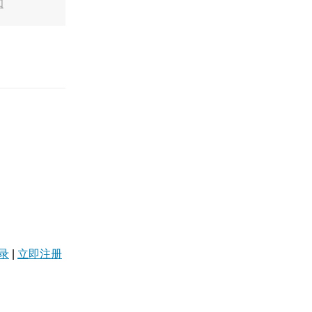
知
录
|
立即注册