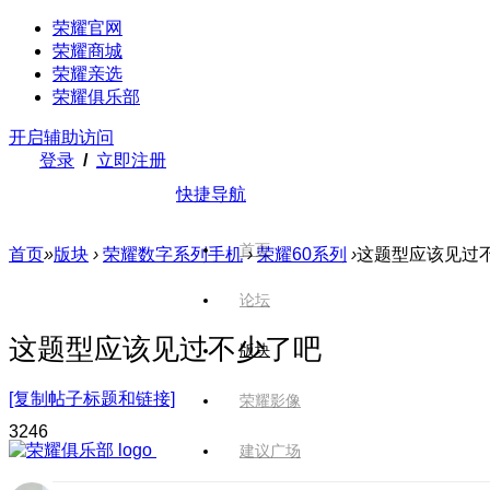
荣耀官网
荣耀商城
荣耀亲选
荣耀俱乐部
开启辅助访问
登录
/
立即注册
快捷导航
首页
首页
»
版块
›
荣耀数字系列手机
›
荣耀60系列
›
这题型应该见过
论坛
这题型应该见过不少了吧
版块
[复制帖子标题和链接]
荣耀影像
324
6
建议广场