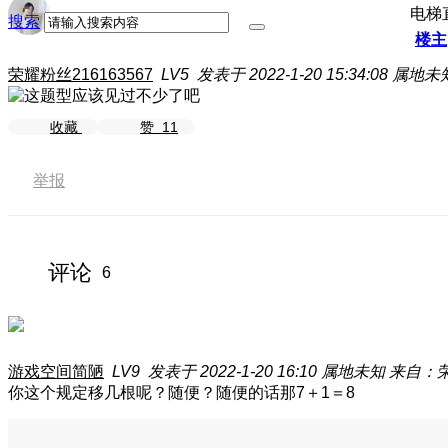
电梯
搜索
楼主
荣耀粉丝216163567
LV5
发表于 2022-1-20 15:34:08
属地未
收藏
赞
11
举报
评论
6
游戏空间简陋
LV9
发表于 2022-1-20 16:10
属地未知
来自：荣
你这个规定移几根呢？随便？随便的话那7＋1＝8