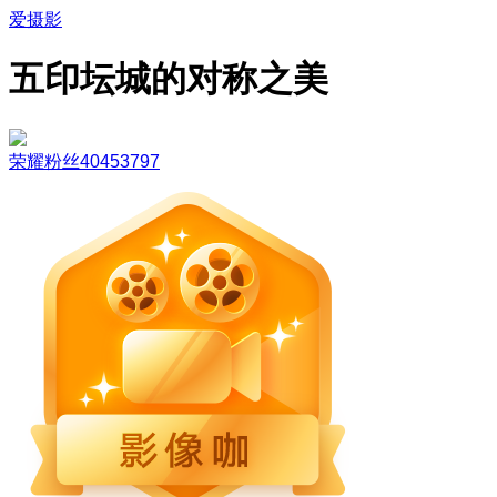
爱摄影
五印坛城的对称之美
荣耀粉丝40453797