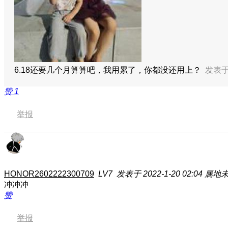
6.18还要几个月算算吧，我用累了，你都没还用上？
发表于 
赞
1
举报
HONOR2602222300709
LV7
发表于 2022-1-20 02:04
属地
冲冲冲
赞
举报