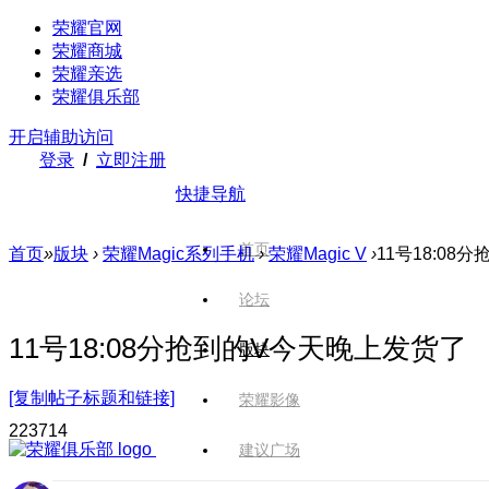
荣耀官网
荣耀商城
荣耀亲选
荣耀俱乐部
开启辅助访问
登录
/
立即注册
快捷导航
首页
首页
»
版块
›
荣耀Magic系列手机
›
荣耀Magic V
›
11号18:0
论坛
11号18:08分抢到的V今天晚上发货了
版块
[复制帖子标题和链接]
荣耀影像
2237
14
建议广场