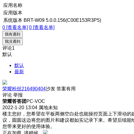
应用名称
应用版本
系统版本
BRT-W09 5.0.0.156(C00E153R3P5)
0 [查看名单]
0 [查看名单]
我有遇到
我没遇到
评论
1
默认
默认
最新
荣耀粉丝216490404
沙发
答案有用
评论
举报
荣耀答答团
PC-VOC
2022-1-20 13:04
属地未知
楼主您好，您希望在平板两侧空白处也能操控页面上下滑动的
议，圆圆这边将您的图片和建议都如实记录下来。希望后续能
您带来更好的使用体验。
正在加载, 请稍候...